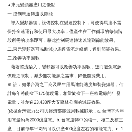
東元
變頻器應用之優點:
▲
一.控制馬達轉速以節能
導入變頻器後，設備控制在變速控制下，可使得馬達不需
保持全速運行和使用最大功率，僅產生在工作循環的每個階
段所需的功率即可，藉此控制馬達轉速以達到節能效果。
二.東元變頻器可協助減少馬達電流之峰值，達到節能效果。
三.改善功率因數
藉著整流輸入，變頻器可以改善功率因數，進而避免電源
供應之限制，減少無功能源之需求，降低能源費用。
※ 註：如果台灣之工商及民生用馬達能適度加裝變頻器，估
計每年將能省下175億度電，相當於省下一座核電廠的年發
電量，並創造23,438座大安森林公園的減碳效果。
(依據台灣電力公司與經濟部能源局數據顯示，a. 台灣平均年
用電量約為2000億度電。b. 台電運轉中的核一、核二及核三
廠，目前每年平均約可以供應400億度左右的核能電力。c. 1