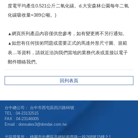
度電平均產生0.521公斤二氧化碳。d.大安森林公園每年二氧
化碳吸收量=389公噸。)
網頁所列產品內容僅供您參考，如有變更將不另行通知。
▲
如您有任何技術問題或需要正式的馬達外形尺寸圖、規範
▲
表…等資料，請就近洽詢我們當地的業務代表或直接以電子
郵件聯絡我們。
回列表頁
台中總公司：
台中市西屯區四川路66號
TEL :
04-23132515
FAX : 04-23146005
Email :
donsales3@dondai.com.tw
北區營業所：
桃園市中壢區高鐵站前西路一段268號15樓之1